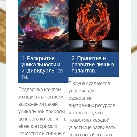
1. Раскрытие
2. Принятие и
уникальности и
развитие личных
индивидуальнос
талантов.
ти.
В клубе создаются
Поддержка каждой
условия для
женщины в поиске и
раскрытия
выражении своей
внутренних ресурсов
уникальной природы,
и талантов, что
ценность которой — в
позволяет каждой
её неповторимых
участнице развивать
качествах и сильных
свои способности и