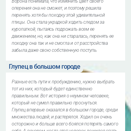
Ворона понимала, что изменить цвет своего
оперения она не сможет, и поэтому решила
перенять хотя бы походку этой удивительной
птицы. Она стала украдкой ходить следом за
куропаткой, пытаясь подрожать всем ее
движением, но, как она ни старалась, перенять ее
походку она так и не смогла и от расстройства
забыла даже свою собственную поступь.
Глупец в большом городе
Разные есть пути к пробуждению, нужно выбрать
тот из них, который будет единственно
правильным. Вот история о неумном человеке,
который не сумел правильно проснуться.
Глупец впервые оказался в большом городе, среди
множества людей, и растерялся. Ходил он очень
осторожно и больше всего боялся потерять самого
себя. А вечером, когда этот человек ложился спать