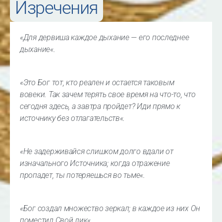
Изречения
«
Для дервиша каждое дыхание — его последнее
дыхание
«.
«
Это Бог тот, кто реален и остается таковым
вовеки. Так зачем терять свое время на что-то, что
сегодня здесь, а завтра пройдет? Иди прямо к
источнику без отлагательств
«.
«
Не задерживайся слишком долго вдали от
изначального Источника; когда отражение
пропадет, ты потеряешься во тьме
«.
«
Бог создал множество зеркал; в каждое из них Он
поместил Свой лик
«.