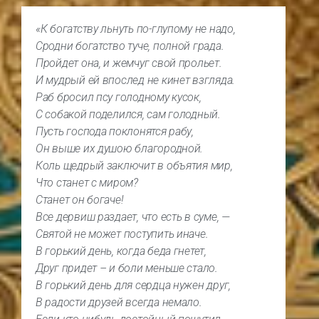
«
К богатству льнуть по-глупому не надо,
Сродни богатство туче, полной града.
Пройдет она, и жемчуг свой прольет.
И мудрый ей впослед не кинет взгляда.
Раб бросил псу голодному кусок,
С собакой поделился, сам голодный.
Пусть господа поклонятся рабу,
Он выше их душою благородной.
Коль щедрый заключит в объятия мир,
Что станет с миром?
Станет он богаче!
Все дервиш раздает, что есть в суме, —
Святой не может поступить иначе.
В горький день, когда беда гнетет,
Друг придет – и боли меньше стало.
В горький день для сердца нужен друг,
В радости друзей всегда немало.