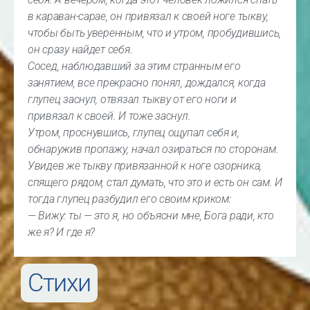
в караван-сарае, он привязал к своей ноге тыкву,
чтобы быть уверенным, что и утром, пробудившись,
он сразу найдет себя.
Сосед, наблюдавший за этим странным его
занятием, все прекрасно понял, дождался, когда
глупец заснул, отвязал тыкву от его ноги и
привязал к своей. И тоже заснул.
Утром, проснувшись, глупец ощупал себя и,
обнаружив пропажу, начал озираться по сторонам.
Увидев же тыкву привязанной к ноге озорника,
спящего рядом, стал думать, что это и есть он сам. И
тогда глупец разбудил его своим криком:
— Вижу: ты — это я, но объясни мне, Бога ради, кто
же я? И где я?
Стихи