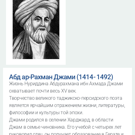
Абд ар-Рахман Джами (1414- 1492)
Жизнь Нуриддина Абдурахмана ибн Ахмада Джами
охватывает почти весь XV век.
Творчество великого таджикско-персидского поэта
является ярчайшим отражением жизни, литературы,
философии и культуры той эпохи.
Джами родился в селении Харджард, в области
Джам в семье чиновника. Его учебой с четырех лет
руководил отец, он получает образование в Герате и