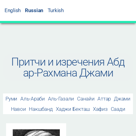
English
Russian
Turkish
Притчи и изречения Абд
ар-Рахмана Джами
Руми
Аль-Араби
Аль-Газали
Санайи
Аттар
Джами
Навои
Накшбанд
Хаджи Бекташ
Хафиз
Саади