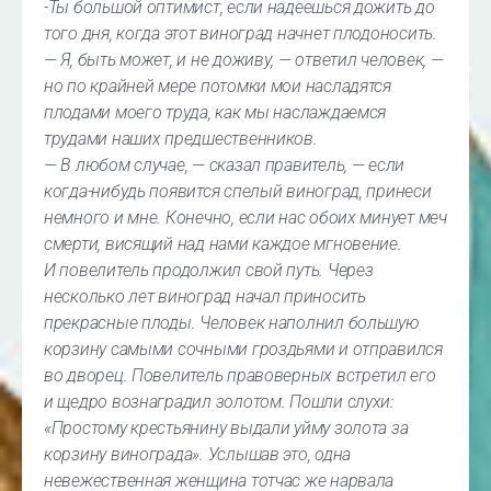
-Ты большой оптимист, если надеешься дожить до
того дня, когда этот виноград начнет плодоносить.
— Я, быть может, и не доживу, — ответил человек, —
но по крайней мере потомки мои насладятся
плодами моего труда, как мы наслаждаемся
трудами наших предшественников.
— В любом случае, — сказал правитель, — если
когда-нибудь появится спелый виноград, принеси
немного и мне. Конечно, если нас обоих минует меч
смерти, висящий над нами каждое мгновение.
И повелитель продолжил свой путь. Через
несколько лет виноград начал приносить
прекрасные плоды. Человек наполнил большую
корзину самыми сочными гроздьями и отправился
во дворец. Повелитель правоверных встретил его
и щедро вознаградил золотом. Пошли слухи:
«Простому крестьянину выдали уйму золота за
корзину винограда». Услышав это, одна
невежественная женщина тотчас же нарвала