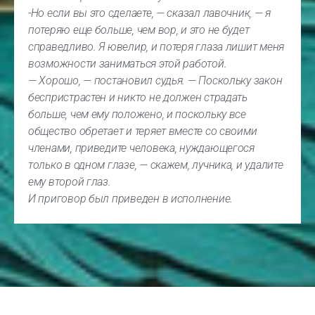
-Но если вы это сделаете, — сказал лавочник, — я
потеряю еще больше, чем вор, и это не будет
справедливо. Я ювелир, и потеря глаза лишит меня
возможности заниматься этой работой.
— Хорошо, — постановил судья. — Поскольку закон
беспристрастен и никто не должен страдать
больше, чем ему положено, и поскольку все
общество обретает и теряет вместе со своими
членами, приведите человека, нуждающегося
только в одном глазе, — скажем, лучника, и удалите
ему второй глаз.
И приговор был приведен в исполнение.