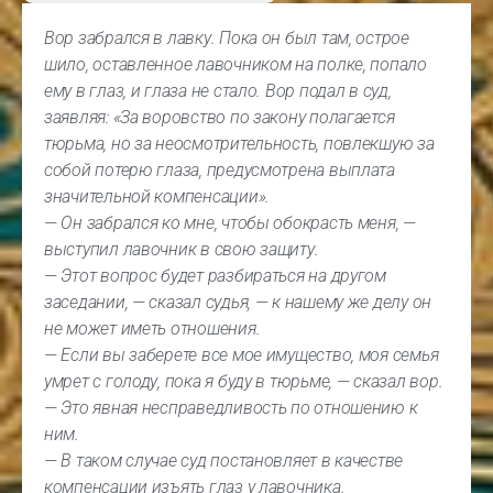
Вор забрался в лавку. Пока он был там, острое
шило, оставленное лавочником на полке, попало
ему в глаз, и глаза не стало. Вор подал в суд,
заявляя: «За воровство по закону полагается
тюрьма, но за неосмотрительность, повлекшую за
собой потерю глаза, предусмотрена выплата
значительной компенсации».
— Он забрался ко мне, чтобы обокрасть меня, —
выступил лавочник в свою защиту.
— Этот вопрос будет разбираться на другом
заседании, — сказал судья, — к нашему же делу он
не может иметь отношения.
— Если вы заберете все мое имущество, моя семья
умрет с голоду, пока я буду в тюрьме, — сказал вор.
— Это явная несправедливость по отношению к
ним.
— В таком случае суд постановляет в качестве
компенсации изъять глаз у лавочника.