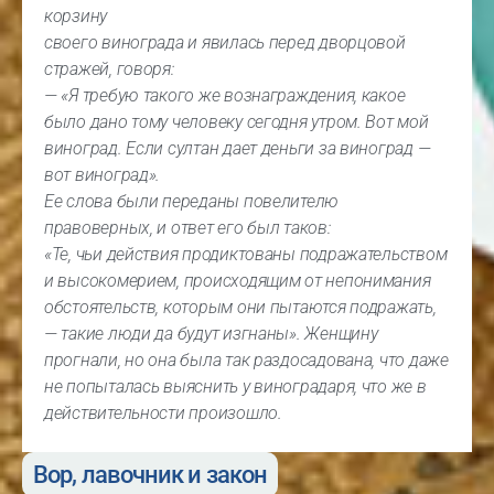
корзину
своего винограда и явилась перед дворцовой
стражей, говоря:
— «Я требую такого же вознаграждения, какое
было дано тому человеку сегодня утром. Вот мой
виноград. Если султан дает деньги за виноград —
вот виноград».
Ее слова были переданы повелителю
правоверных, и ответ его был таков:
«Те, чьи действия продиктованы подражательством
и высокомерием, происходящим от непонимания
обстоятельств, которым они пытаются подражать,
— такие люди да будут изгнаны». Женщину
прогнали, но она была так раздосадована, что даже
не попыталась выяснить у виноградаря, что же в
действительности произошло.
Вор, лавочник и закон