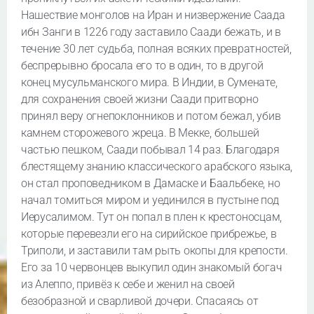
Нашествие монголов на Иран и низвержение Саада
ибн Занги в 1226 году заставило Саади бежать, и в
течение 30 лет судьба, полная всяких превратностей,
беспрерывно бросала его то в один, то в другой
конец мусульманского мира. В Индии, в Суменате,
для сохранения своей жизни Саади притворно
принял веру огнепоклонников и потом бежал, убив
камнем сторожевого жреца. В Мекке, большей
частью пешком, Саади побывал 14 раз. Благодаря
блестящему знанию классического арабского языка,
он стал проповедником в Дамаске и Баальбеке, но
начал томиться миром и уединился в пустыне под
Иерусалимом. Тут он попал в плен к крестоносцам,
которые перевезли его на сирийское прибрежье, в
Триполи, и заставили там рыть окопы для крепости.
Его за 10 червонцев выкупил один знакомый богач
из Алеппо, привёз к себе и женил на своей
безобразной и сварливой дочери. Спасаясь от