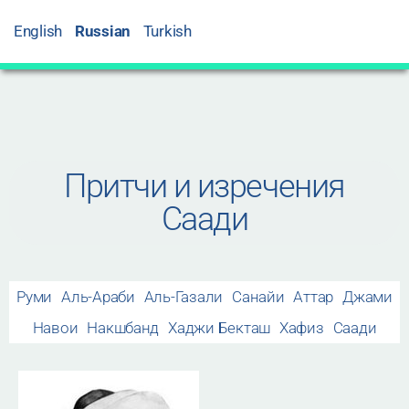
English
Russian
Turkish
Притчи и изречения
Саади
Руми
Аль-Араби
Аль-Газали
Санайи
Аттар
Джами
Навои
Накшбанд
Хаджи Бекташ
Хафиз
Саади