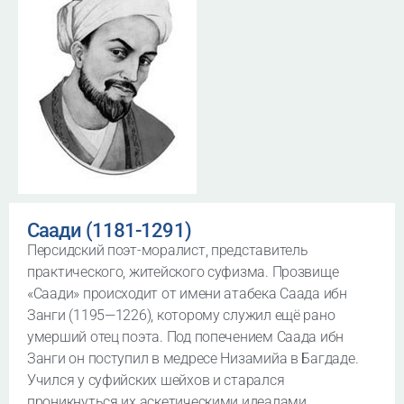
Саади (1181-1291)
Персидский поэт-моралист, представитель
практического, житейского суфизма. Прозвище
«Саади» происходит от имени атабека Саада ибн
Занги (1195—1226), которому служил ещё рано
умерший отец поэта. Под попечением Саада ибн
Занги он поступил в медресе Низамийа в Багдаде.
Учился у суфийских шейхов и старался
проникнуться их аскетическими идеалами.