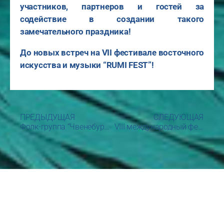
участников, партнеров и гостей за
содействие в создании такого
замечательного праздника!
До новых встреч на
VII
фестивале восточного
искусства и музыки
“RUMI FEST”
!
ПРЕДЫДУЩАЯ
СЛЕДУЮЩАЯ
Фолк-группа “Чвенебуреби” и грузинский балет “Lelo”
VIII международный фестиваль восточного искусства и музыки “RUMI FEST”