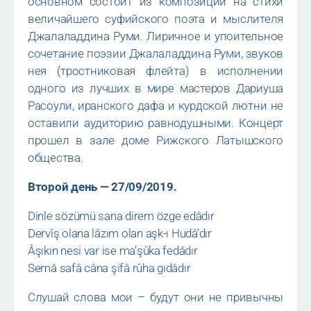
основном состоит из композиций на стихи
величайшего суфийского поэта и мыслителя
Джалаладдина Руми. Лиричное и упоительное
сочетание поэзии Джалаладдина Руми, звуков
нея (тростниковая флейта) в исполнении
одного из лучших в мире мастеров Дариуша
Расоули, иранского дафа и курдской лютни не
оставили аудиторию равнодушными. Концерт
прошел в зале доме Рижского Латышского
общества.
Второй день — 27/09/2019.
Dinle sözümü sana direm özge edâdır
Dervîş olana lâzım olan aşk-ı Hudâ’dır
Âşıkın nesi var ise ma’şûka fedâdır
Semâ safâ câna şifâ rûha gıdâdır
Слушай слова мои – будут они не привычны