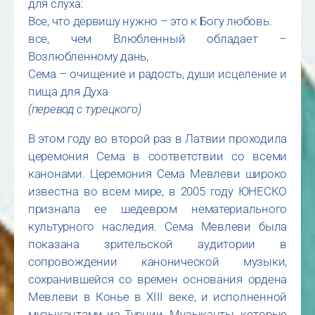
для слуха:
Все, что дервишу нужно – это к Богу любовь.
все, чем Влюбленный обладает –
Возлюбленному дань,
Сема – очищение и радость, души исцеление и
пища для Духа
(перевод с турецкого)
В этом году во второй раз в Латвии проходила
церемония Сема в соответствии со всеми
канонами. Церемония Сема Мевлеви широко
известна во всем мире, в 2005 году ЮНЕСКО
признала ее шедевром нематериального
культурного наследия. Сема Мевлеви была
показана зрительской аудитории в
сопровождении канонической музыки,
сохранившейся со времен основания ордена
Мевлеви в Конье в XIII веке, и исполненной
музыкантами из Турции. Музыканты, которые