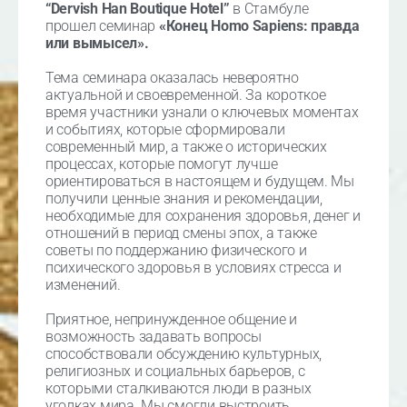
“Dervish Han Boutique Hotel”
в Стамбуле
прошел семинар
«Конец Homo Sapiens: правда
или вымысел».
Тема семинара оказалась невероятно
актуальной и своевременной. За короткое
время участники узнали о ключевых моментах
и событиях, которые сформировали
современный мир, а также о исторических
процессах, которые помогут лучше
ориентироваться в настоящем и будущем. Мы
получили ценные знания и рекомендации,
необходимые для сохранения здоровья, денег и
отношений в период смены эпох, а также
советы по поддержанию физического и
психического здоровья в условиях стресса и
изменений.
Приятное, непринужденное общение и
возможность задавать вопросы
способствовали обсуждению культурных,
религиозных и социальных барьеров, с
которыми сталкиваются люди в разных
уголках мира. Мы смогли выстроить